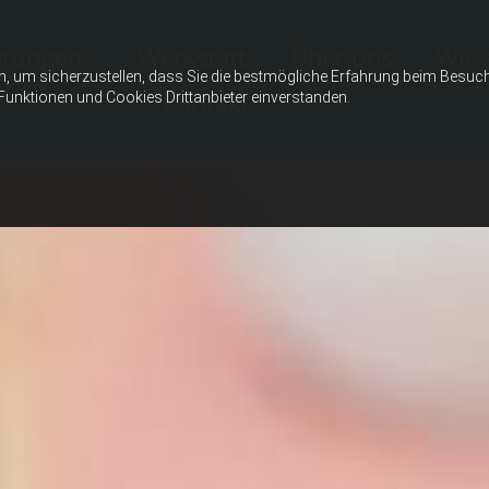
stungen
Werkstatt
Über uns
Wir 
n, um sicherzustellen, dass Sie die bestmögliche Erfahrung beim Besuc
Kontakt
Funktionen und Cookies Drittanbieter einverstanden.